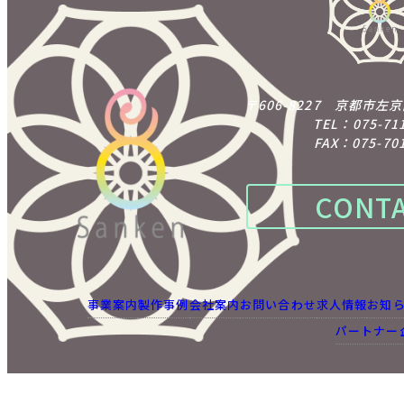
〒606-8227 京都市左
TEL：075-71
FAX：075-701
CONT
事業案内
製作事例
会社案内
お問い合わせ
求人情報
お知
パートナー